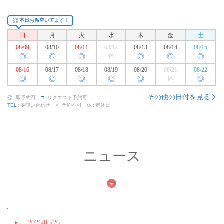
◎
本日お席空いてます！
日
月
火
水
木
金
土
08/09
08/10
08/11
08/12
08/13
08/14
08/15
◎
◎
◎
休
◎
◎
◎
08/16
08/17
08/18
08/19
08/20
08/21
08/22
◎
◎
◎
◎
◎
休
◎
その他の日付を見る
◎
即予約可
□
リクエスト予約可
TEL
要問い合わせ
×
予約不可
休
定休日
ニュース
2026/05/26