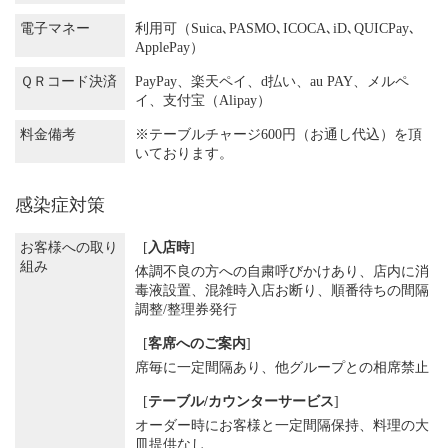
電子マネー
利用可（Suica､PASMO､ICOCA､iD､QUICPay､
ApplePay）
ＱＲコード決済
PayPay、楽天ペイ、d払い、au PAY、メルペ
イ、支付宝（Alipay）
料金備考
※テーブルチャージ600円（お通し代込）を頂
いております。
感染症対策
お客様への取り
[
入店時
]
組み
体調不良の方への自粛呼びかけあり
店内に消
毒液設置
混雑時入店お断り
順番待ちの間隔
調整/整理券発行
[
客席へのご案内
]
席毎に一定間隔あり
他グループとの相席禁止
[
テーブル/カウンターサービス
]
オーダー時にお客様と一定間隔保持
料理の大
皿提供なし