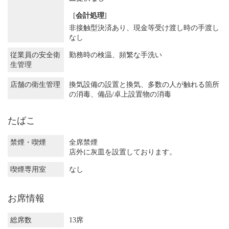
[
会計処理
]
非接触型決済あり
現金等受け渡し時の手渡し
なし
従業員の安全衛
勤務時の検温
頻繁な手洗い
生管理
店舗の衛生管理
換気設備の設置と換気
多数の人が触れる箇所
の消毒
備品/卓上設置物の消毒
たばこ
禁煙・喫煙
全席禁煙
店外に灰皿を設置しております。
喫煙専用室
なし
お席情報
総席数
13席