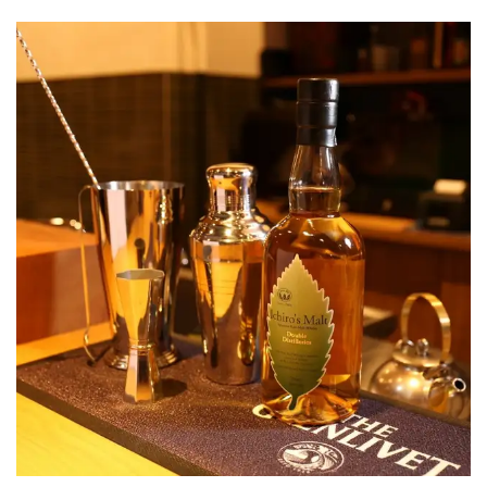
旬 膳 燗 はせ川
東京都荒川区西尾久７-29-8 ドミール高橋1F
https://hasegawa.owst.jp/
お店情報をコピー
閉じる