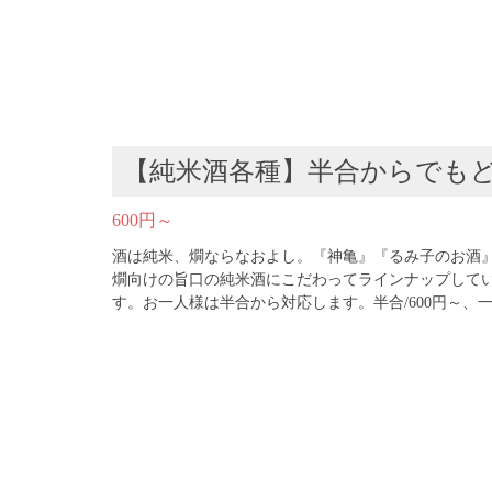
【純米酒各種】半合からでも
600円～
酒は純米、燗ならなおよし。『神亀』『るみ子のお酒
燗向けの旨口の純米酒にこだわってラインナップして
す。お一人様は半合から対応します。半合/600円～、一