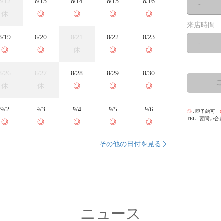
8/12
8/13
8/14
8/15
8/16
-
休
◎
◎
◎
◎
来店時間
8/19
8/20
8/21
8/22
8/23
-
◎
◎
休
◎
◎
8/26
8/27
8/28
8/29
8/30
休
休
◎
◎
◎
9/2
9/3
9/4
9/5
9/6
◎
即予約可
TEL
要問い合
◎
◎
◎
◎
◎
その他の日付を見る
ニュース