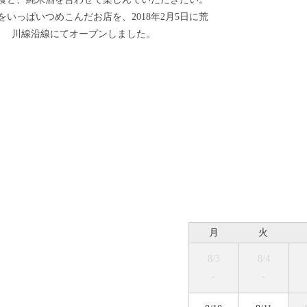
をいっぱいつめこんだお店を、2018年2月5日に荒
川線沿線にてオープンしました。
月
火
8/3
8/4
-
-