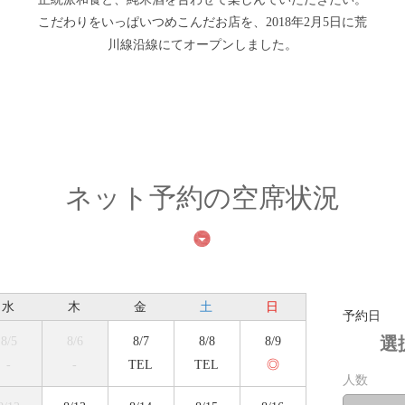
こだわりをいっぱいつめこんだお店を、2018年2月5日に荒
川線沿線にてオープンしました。
ネット予約の空席状況
水
木
金
土
日
予約日
選
8/5
8/6
8/7
8/8
8/9
-
-
TEL
TEL
◎
人数