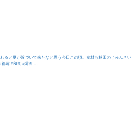
終わると夏が近づいて来たなと思う今日この頃。食材も秋田のじゅんさ
都電 #和食 #燗酒 …