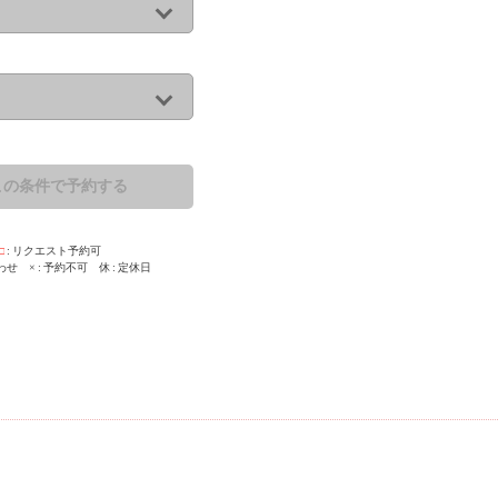
この条件で予約する
□
リクエスト予約可
わせ
×
予約不可
休
定休日