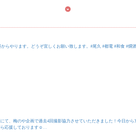
)昼からやります。どうぞ宜しくお願い致します。#尾久 #都電 #和食 #燗酒
画にて、梅のや企画で過去4回撮影協力させていただきました！今日から
ら応援しております☺️…